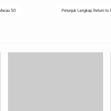
 Macau 5D
Petunjuk Lengkap Return to 