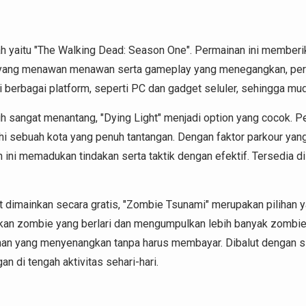
h yaitu "The Walking Dead: Season One". Permainan ini memberik
al yang menawan menawan serta gameplay yang menegangkan, perm
a di berbagai platform, seperti PC dan gadget seluler, sehingga m
sangat menantang, "Dying Light" menjadi option yang cocok. Pe
 sebuah kota yang penuh tantangan. Dengan faktor parkour yang
ini memadukan tindakan serta taktik dengan efektif. Tersedia 
 dimainkan secara gratis, "Zombie Tsunami" merupakan pilihan 
an zombie yang berlari dan mengumpulkan lebih banyak zombie j
ihan yang menyenangkan tanpa harus membayar. Dibalut dengan si
an di tengah aktivitas sehari-hari.