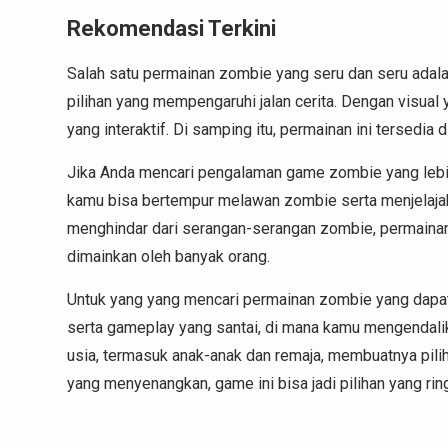
Rekomendasi Terkini
Salah satu permainan zombie yang seru dan seru adala
pilihan yang mempengaruhi jalan cerita. Dengan visu
yang interaktif. Di samping itu, permainan ini tersedi
Jika Anda mencari pengalaman game zombie yang lebih 
kamu bisa bertempur melawan zombie serta menjelajahi
menghindar dari serangan-serangan zombie, permainan 
dimainkan oleh banyak orang.
Untuk yang yang mencari permainan zombie yang dapat
serta gameplay yang santai, di mana kamu mengendalik
usia, termasuk anak-anak dan remaja, membuatnya pil
yang menyenangkan, game ini bisa jadi pilihan yang ring