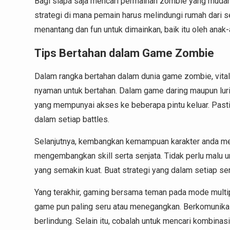
Bagi siapa saja mencari permainan zombie yang mudah 
strategi di mana pemain harus melindungi rumah dari
menantang dan fun untuk dimainkan, baik itu oleh anak
Tips Bertahan dalam Game Zombie
Dalam rangka bertahan dalam dunia game zombie, vital 
nyaman untuk bertahan. Dalam game daring maupun luri
yang mempunyai akses ke beberapa pintu keluar. Past
dalam setiap battles.
Selanjutnya, kembangkan kemampuan karakter anda mel
mengembangkan skill serta senjata. Tidak perlu malu 
yang semakin kuat. Buat strategi yang dalam setiap sera
Yang terakhir, gaming bersama teman pada mode multip
game pun paling seru atau menegangkan. Berkomunik
berlindung. Selain itu, cobalah untuk mencari kombinas