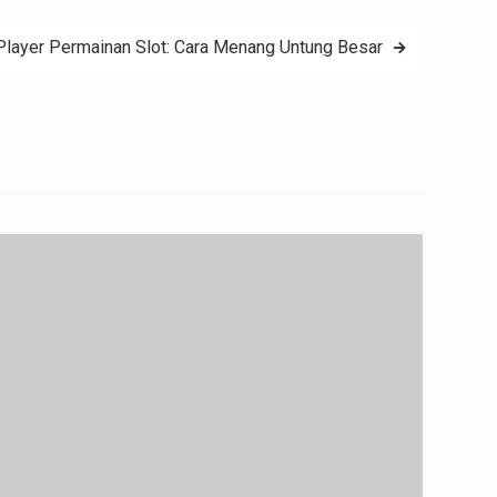
Player Permainan Slot: Cara Menang Untung Besar