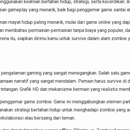
ggunakan keahlian bertahan hidup, strategi, serta kecerdikan.
apisan gameplay yang menarik, baik bagi penggemar game santai at
ainan mayat hidup paling menarik, mulai dari game online yang 
 akan membahas permainan-permainan tanpa biaya yang populer, 
rena itu, siapkan dirimu kamu untuk survive dalam alam zombie 
pengalaman gaming yang sangat menegangkan. Salah satu game pa
maan narratif yang sangat mendalam. Pemain harus survive di d
ty rintangan. Grafik HD dan mekanisme bermain yang realistis 
ntara penggemar game zombie. Game ini menggabungkan elemen par
nakan strategi bertahan hidup untuk menghadapi zombie yang a
rkolaborasi atau bersaing dari teman.