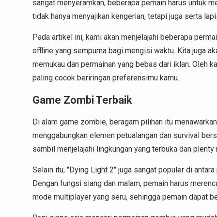
sangat menyeramkan, beberapa pemain harus untuk men
tidak hanya menyajikan kengerian, tetapi juga serta l
Pada artikel ini, kami akan menjelajahi beberapa perm
offline yang sempurna bagi mengisi waktu. Kita juga
memukau dan permainan yang bebas dari iklan. Oleh ka
paling cocok beriringan preferensimu kamu.
Game Zombi Terbaik
Di alam game zombie, beragam pilihan itu menawarkan 
menggabungkan elemen petualangan dan survival bersa
sambil menjelajahi lingkungan yang terbuka dan plen
Selain itu, "Dying Light 2" juga sangat populer di a
Dengan fungsi siang dan malam, pemain harus merenca
mode multiplayer yang seru, sehingga pemain dapat be