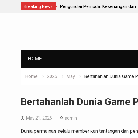
anPemuda: Kesenangan dan
Trik Aman dan Nyaman Bermain gam
Breaking News
Situs Rakyat 4D
Skip
to
content
HOME
Home
2025
May
Bertahanlah Dunia Game 
Bertahanlah Dunia Game 
May 21, 2025
admin
Dunia permainan selalu memberikan tantangan dan pe