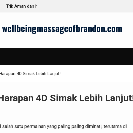
e Game angka di
Perkembangan Permainan Poker: Dari Meja mas
Dunia Maya
wellbeingmassageofbrandon.com
Harapan 4D Simak Lebih Lanjut!
Harapan 4D Simak Lebih Lanjut
i salah satu permainan yang paling paling diminati, terutama di