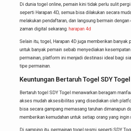
Di dunia togel online, pemain kini tidak perlu sulit perg
seperti Harapan 4D, semua bisa dilakukan secara mud
melakukan pendaftaran, dan langsung bermain dengan c
zaman digital sekarang.
harapan 4d
Selain itu, togel, Harapan 4D juga memberikan banyak pe
untuk banyak pemain sebab menyediakan kesempatan 
permainan, platform ini menjadi destinasi ideal bagi 
tipe permainan.
Keuntungan Bertaruh Togel SDY Togel
Bertaruh togel SDY Togel menawarkan beragam manfaat
akses mudah aksesibilitas yang disediakan oleh platfo
bisa secara gampang memasang taruhan dimanapun dan se
memberikan kemudahan untuk setiap orang yang ingin m
Di samping itu, permainan togel resmi seperti SDY To