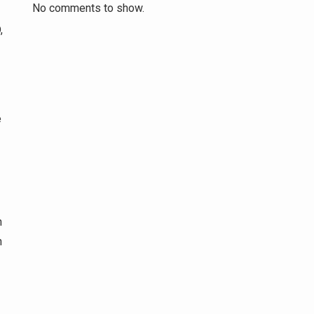
No comments to show.
,
e
h
n