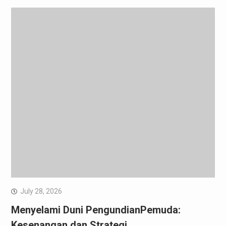
July 28, 2026
Menyelami Duni PengundianPemuda:
Kesenangan dan Strategi