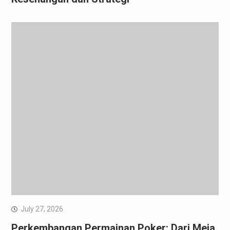
July 27, 2026
Perkembangan Permainan Poker: Dari Meja