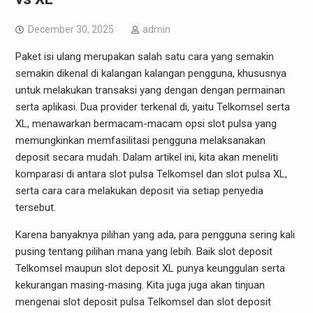
December 30, 2025
admin
Paket isi ulang merupakan salah satu cara yang semakin
semakin dikenal di kalangan kalangan pengguna, khususnya
untuk melakukan transaksi yang dengan dengan permainan
serta aplikasi. Dua provider terkenal di, yaitu Telkomsel serta
XL, menawarkan bermacam-macam opsi slot pulsa yang
memungkinkan memfasilitasi pengguna melaksanakan
deposit secara mudah. Dalam artikel ini, kita akan meneliti
komparasi di antara slot pulsa Telkomsel dan slot pulsa XL,
serta cara cara melakukan deposit via setiap penyedia
tersebut.
Karena banyaknya pilihan yang ada, para pengguna sering kali
pusing tentang pilihan mana yang lebih. Baik slot deposit
Telkomsel maupun slot deposit XL punya keunggulan serta
kekurangan masing-masing. Kita juga juga akan tinjuan
mengenai slot deposit pulsa Telkomsel dan slot deposit