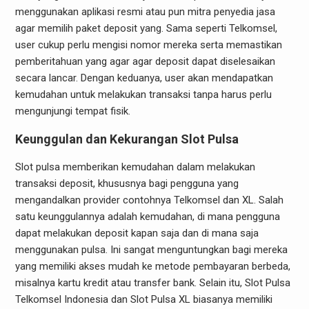
menggunakan aplikasi resmi atau pun mitra penyedia jasa
agar memilih paket deposit yang. Sama seperti Telkomsel,
user cukup perlu mengisi nomor mereka serta memastikan
pemberitahuan yang agar agar deposit dapat diselesaikan
secara lancar. Dengan keduanya, user akan mendapatkan
kemudahan untuk melakukan transaksi tanpa harus perlu
mengunjungi tempat fisik.
Keunggulan dan Kekurangan Slot Pulsa
Slot pulsa memberikan kemudahan dalam melakukan
transaksi deposit, khususnya bagi pengguna yang
mengandalkan provider contohnya Telkomsel dan XL. Salah
satu keunggulannya adalah kemudahan, di mana pengguna
dapat melakukan deposit kapan saja dan di mana saja
menggunakan pulsa. Ini sangat menguntungkan bagi mereka
yang memiliki akses mudah ke metode pembayaran berbeda,
misalnya kartu kredit atau transfer bank. Selain itu, Slot Pulsa
Telkomsel Indonesia dan Slot Pulsa XL biasanya memiliki