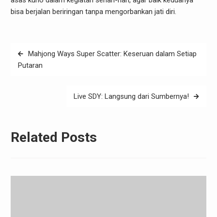
asas kuno dalam kegiatan sehari-hari, agar baik keduanya
bisa berjalan beriringan tanpa mengorbankan jati diri.
Post
Mahjong Ways Super Scatter: Keseruan dalam Setiap
navigation
Putaran
Live SDY: Langsung dari Sumbernya!
Related Posts