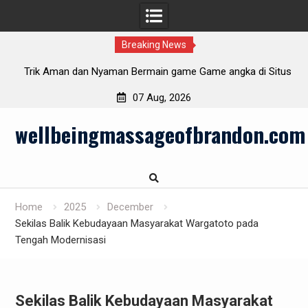
Breaking News
n
Trik Aman dan Nyaman Bermain game Game angka di Situs
P
Rakyat 4D
07 Aug, 2026
Skip
wellbeingmassageofbrandon.com
to
content
Home
2025
December
Sekilas Balik Kebudayaan Masyarakat Wargatoto pada
Tengah Modernisasi
Sekilas Balik Kebudayaan Masyarakat