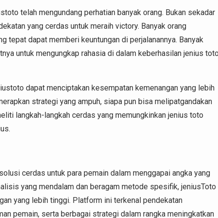
ustoto telah mengundang perhatian banyak orang. Bukan sekadar
ekatan yang cerdas untuk meraih victory. Banyak orang
ang tepat dapat memberi keuntungan di perjalanannya. Banyak
tnya untuk mengungkap rahasia di dalam keberhasilan jenius tot
jeniustoto dapat menciptakan kesempatan kemenangan yang lebih
nerapkan strategi yang ampuh, siapa pun bisa melipatgandakan
eliti langkah-langkah cerdas yang memungkinkan jenius toto
ius.
solusi cerdas untuk para pemain dalam menggapai angka yang
nalisis yang mendalam dan beragam metode spesifik, jeniusToto
 yang lebih tinggi. Platform ini terkenal pendekatan
man pemain, serta berbagai strategi dalam rangka meningkatkan