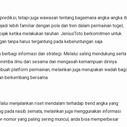
rediksi, tetapi juga wawasan tentang bagaimana angka-angka it
adi lebih familiar dengan pola dan tren dalam permainan togel,
ijak ketika melakukan taruhan. JeniusToto berkomitmen untuk
n tanpa harus tergantung pada keberuntungan saja.
am berbagi informasi dan strategi. Melalui saling mendukung serta
enimba ilmu dari sesama dan mengasah kemampuan dirinya
buah platform permainan, melainkan juga merupakan wadah bagi
dan berkembang bersama.
elalui menjalankan riset mendalam terhadap trend angka yang
tung pada nasib semata, melainkan juga menggunakan informasi
mor-nomor yang paling sering muncul, anda bisa memperbesar