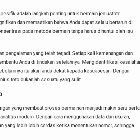
esifik adalah langkah penting untuk bermain jeniustoto.
gnifikan dan memastikan bahwa Anda dapat selalu bertaruh di
onsentrasi pada metode bermain tanpa harus dihantui oleh isu
man pengalaman yang telah terjadi. Setiap kali kemenangan dan
mbantu Anda di tindakan setelahnya. Mengidentifikasi kesalaha
sebelumnya itu akan anda dekat kepada kesuksesan. Dengan
ius toto bukanlah sesuatu yang sulit.
o
ngan yang membuat proses permainan menjadi makin seru serta
analitis modern. Dengan cara menggunakan data dan ukuran,
n yang lebih lebih cerdas ketika menentukan nomor, sehingga