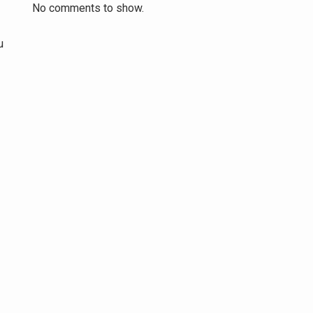
No comments to show.
u