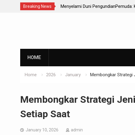
Duni PengundianPemuda: Kesenangan dan
Trik Aman dan Nyama
Breaking News
Situs Rakyat 4D
Skip
to
content
HOME
Home
2026
January
Membongkar Strategi J
Membongkar Strategi Jeni
Setiap Saat
January 10, 2026
admin