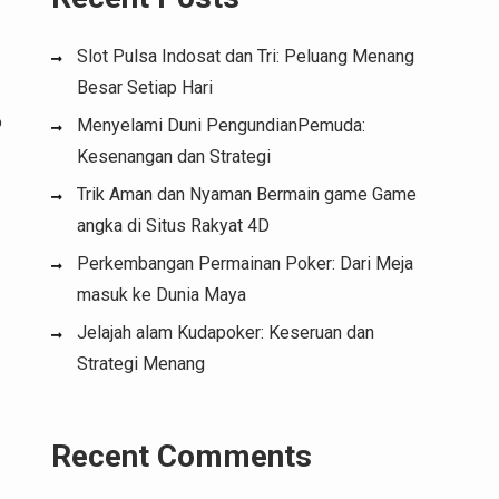
Slot Pulsa Indosat dan Tri: Peluang Menang
Besar Setiap Hari
o
Menyelami Duni PengundianPemuda:
Kesenangan dan Strategi
Trik Aman dan Nyaman Bermain game Game
angka di Situs Rakyat 4D
Perkembangan Permainan Poker: Dari Meja
masuk ke Dunia Maya
Jelajah alam Kudapoker: Keseruan dan
Strategi Menang
Recent Comments