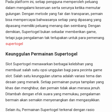
Pada platform ini, setiap pengguna memperoleh peluang
dalam mengalami keseruan serta serunya ketika memutar
gulungan. Dengan metode yang fair dan transparan, pemain
bisa mempercayai bahwasanya setiap yang dipasang yang
dipasang memiliki peluang menang dan seimbang. Dengan
demikian, Supertogel bukan sekadar memberikan game,
tetapi juga pengalaman tak terlupakan untuk para pemenang.
supertogel
Keunggulan Permainan Supertogel
Slot Supertogel menawarkan berbagai kelebihan yang
membuat salah satu opsi unggulan bagi para pecinta game
slot. Salah satu keunggulan utama adalah variasi tema dan
desain yang menarik. Setiap permainan punya tampilan yang
khas dan menghibur, dan pemain tidak akan merasa jenuh.
Ditambah dengan efek suara yang memukau, pengalaman
bermain akan semakin menyenangkan dan mengasyikkan.
Selain itu, Permainan Supertogel terkenal dengan rasio