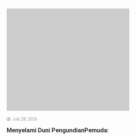
July 28, 2026
Menyelami Duni PengundianPemuda: