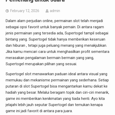
February 12, 2026
admin
Dalam alam perjudian online, permainan slot telah menjadi
sebagai opsi favorit untuk banyak pemain. Di antara ragam
jenis permainan yang tersedia ada, Supertogel tampil sebagai
bintang yang. Supertogel tidak hanya memberikan keseruan
dan hiburan , tetapi juga peluang menang yang menakjubkan.
Jika kamu mencari cara untuk menghasilkan profit sementara
merasakan pengalaman bermain bermain yang yang,
Supertogel merupakan pilihan yang sesuai.
Supertogel slot menawarkan paduan ideal antara visual yang
memukau dan mekanisme permainan yang sederhana. Setiap
putaran di slot Supertogel bisa mengantarkan kamu dekat ke
hadiah yang besar. Melalui beragam topik dan ciri-ciri menarik,
game ini memberikan kenikmatan yang tiada henti. Ayo kita
jelajahi lebih jauh seputar Supertogel dan temukan kenapa
game ini jadi favorit di antara para juara.