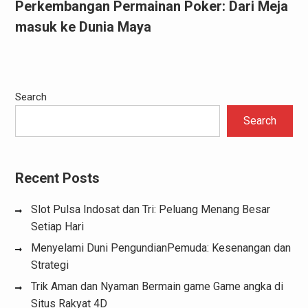
Perkembangan Permainan Poker: Dari Meja
masuk ke Dunia Maya
Search
Search
Recent Posts
Slot Pulsa Indosat dan Tri: Peluang Menang Besar
Setiap Hari
Menyelami Duni PengundianPemuda: Kesenangan dan
Strategi
Trik Aman dan Nyaman Bermain game Game angka di
Situs Rakyat 4D