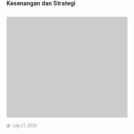
Kesenangan dan Strategi
July 27, 2026