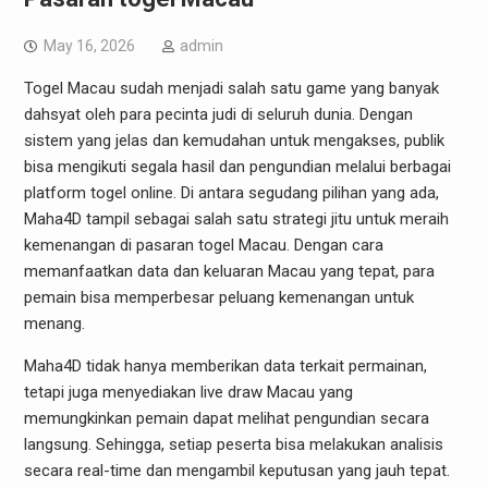
May 16, 2026
admin
Togel Macau sudah menjadi salah satu game yang banyak
dahsyat oleh para pecinta judi di seluruh dunia. Dengan
sistem yang jelas dan kemudahan untuk mengakses, publik
bisa mengikuti segala hasil dan pengundian melalui berbagai
platform togel online. Di antara segudang pilihan yang ada,
Maha4D tampil sebagai salah satu strategi jitu untuk meraih
kemenangan di pasaran togel Macau. Dengan cara
memanfaatkan data dan keluaran Macau yang tepat, para
pemain bisa memperbesar peluang kemenangan untuk
menang.
Maha4D tidak hanya memberikan data terkait permainan,
tetapi juga menyediakan live draw Macau yang
memungkinkan pemain dapat melihat pengundian secara
langsung. Sehingga, setiap peserta bisa melakukan analisis
secara real-time dan mengambil keputusan yang jauh tepat.