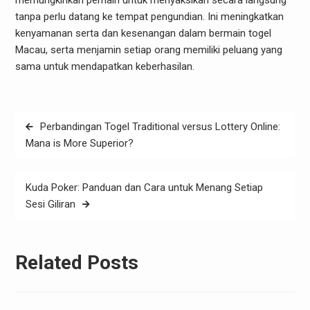
memungkinkan pemain untuk menyaksikan secara langsung
tanpa perlu datang ke tempat pengundian. Ini meningkatkan
kenyamanan serta dan kesenangan dalam bermain togel
Macau, serta menjamin setiap orang memiliki peluang yang
sama untuk mendapatkan keberhasilan.
Post
Perbandingan Togel Traditional versus Lottery Online:
navigation
Mana is More Superior?
Kuda Poker: Panduan dan Cara untuk Menang Setiap
Sesi Giliran
Related Posts