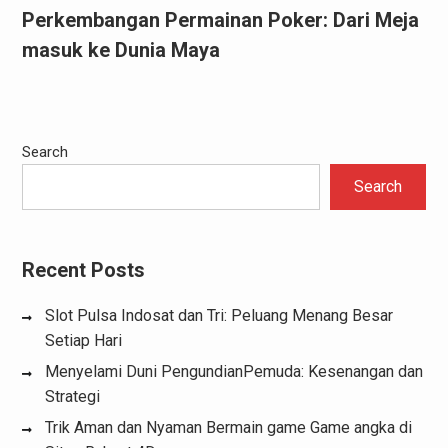
Perkembangan Permainan Poker: Dari Meja
masuk ke Dunia Maya
Search
Search
Recent Posts
Slot Pulsa Indosat dan Tri: Peluang Menang Besar
Setiap Hari
Menyelami Duni PengundianPemuda: Kesenangan dan
Strategi
Trik Aman dan Nyaman Bermain game Game angka di