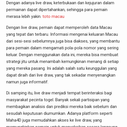
Dengan adanya live draw, keterbukaan dan kejujuran dalam
permainan dapat dipertahankan, sehingga para pemain
merasa lebih yakin.
toto macau
Dengan live draw, pemain dapat memperoleh data Macau
yang tepat dan terbaru. Informasi mengenai keluaran Macau
dari sesi-sesi sebelumnya juga bisa diakses, yang membantu
para pemain dalam mengamati pola-pola nomor yang sering
keluar. Dengan menggunakan data ini, mereka bisa membuat
strategi jitu untuk menambah kemungkinan menang di setiap
yang mereka pasang. Ini adalah salah satu keunggulan yang
dapat diraih dari live draw, yang tak sekadar menyenangkan
namun juga informatif.
Di samping itu, live draw menjadi tempat berinteraksi bagi
masyarakat pecinta togel. Banyak sekali partisipan yang
membagikan analisis dan prediksi mereka baik sebelum dan
sesudah keputusan diumumkan. Adanya platform seperti
Maha4D juga memudahkan akses ke live draw, yang