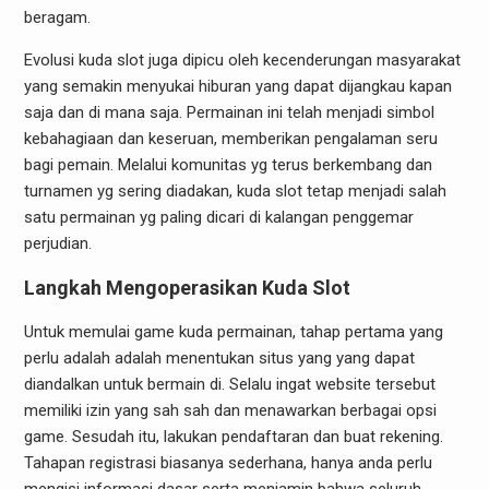
beragam.
Evolusi kuda slot juga dipicu oleh kecenderungan masyarakat
yang semakin menyukai hiburan yang dapat dijangkau kapan
saja dan di mana saja. Permainan ini telah menjadi simbol
kebahagiaan dan keseruan, memberikan pengalaman seru
bagi pemain. Melalui komunitas yg terus berkembang dan
turnamen yg sering diadakan, kuda slot tetap menjadi salah
satu permainan yg paling dicari di kalangan penggemar
perjudian.
Langkah Mengoperasikan Kuda Slot
Untuk memulai game kuda permainan, tahap pertama yang
perlu adalah adalah menentukan situs yang yang dapat
diandalkan untuk bermain di. Selalu ingat website tersebut
memiliki izin yang sah sah dan menawarkan berbagai opsi
game. Sesudah itu, lakukan pendaftaran dan buat rekening.
Tahapan registrasi biasanya sederhana, hanya anda perlu