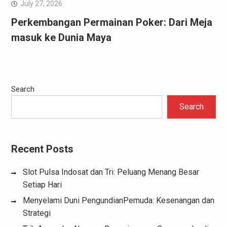
July 27, 2026
Perkembangan Permainan Poker: Dari Meja
masuk ke Dunia Maya
Search
Search
Recent Posts
Slot Pulsa Indosat dan Tri: Peluang Menang Besar
Setiap Hari
Menyelami Duni PengundianPemuda: Kesenangan dan
Strategi