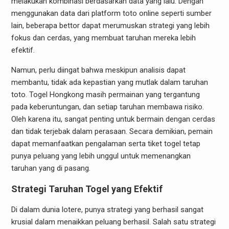
melakukan kombinasi berdasarkan data yang lalu. Dengan
menggunakan data dari platform toto online seperti sumber
lain, beberapa bettor dapat merumuskan strategi yang lebih
fokus dan cerdas, yang membuat taruhan mereka lebih
efektif.
Namun, perlu diingat bahwa meskipun analisis dapat
membantu, tidak ada kepastian yang mutlak dalam taruhan
toto. Togel Hongkong masih permainan yang tergantung
pada keberuntungan, dan setiap taruhan membawa risiko.
Oleh karena itu, sangat penting untuk bermain dengan cerdas
dan tidak terjebak dalam perasaan. Secara demikian, pemain
dapat memanfaatkan pengalaman serta tiket togel tetap
punya peluang yang lebih unggul untuk memenangkan
taruhan yang di pasang.
Strategi Taruhan Togel yang Efektif
Di dalam dunia lotere, punya strategi yang berhasil sangat
krusial dalam menaikkan peluang berhasil. Salah satu strategi