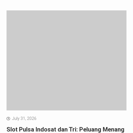
July 31, 2026
Slot Pulsa Indosat dan Tri: Peluang Menang