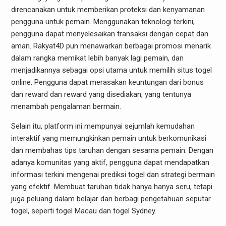
direncanakan untuk memberikan proteksi dan kenyamanan
pengguna untuk pemain. Menggunakan teknologi terkini,
pengguna dapat menyelesaikan transaksi dengan cepat dan
aman. Rakyat4D pun menawarkan berbagai promosi menarik
dalam rangka memikat lebih banyak lagi pemain, dan
menjadikannya sebagai opsi utama untuk memilih situs togel
online. Pengguna dapat merasakan keuntungan dari bonus
dan reward dan reward yang disediakan, yang tentunya
menambah pengalaman bermain.
Selain itu, platform ini mempunyai sejumlah kemudahan
interaktif yang memungkinkan pemain untuk berkomunikasi
dan membahas tips taruhan dengan sesama pemain. Dengan
adanya komunitas yang aktif, pengguna dapat mendapatkan
informasi terkini mengenai prediksi togel dan strategi bermain
yang efektif. Membuat taruhan tidak hanya hanya seru, tetapi
juga peluang dalam belajar dan berbagi pengetahuan seputar
togel, seperti togel Macau dan togel Sydney.