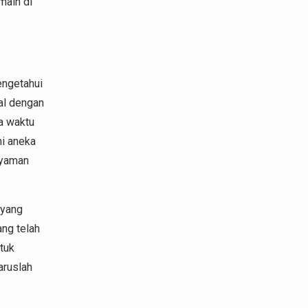
main di
engetahui
al dengan
a waktu
hi aneka
nyaman
 yang
ng telah
tuk
aruslah