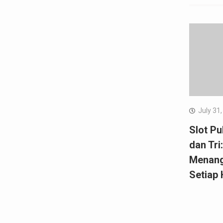
July 31
Slot Pu
dan Tri
Menang
Setiap 