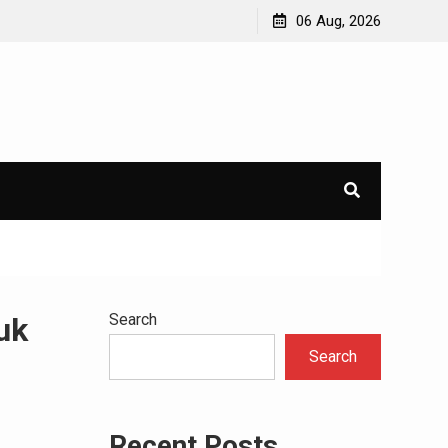
uk ke
Slot Pulsa Indosat dan Tri: Peluang Menang Besar
06 Aug, 2026
Setiap Hari
Search
uk
Search
Recent Posts