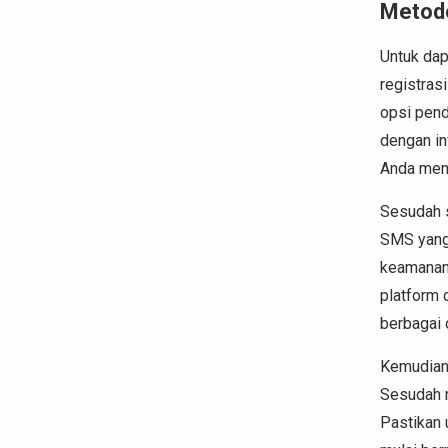
Metode
Untuk dap
registras
opsi pend
dengan in
Anda meng
Sesudah s
SMS yang 
keamanan 
platform 
berbagai 
Kemudian,
Sesudah m
Pastikan 