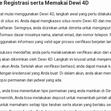
 Registrasi serta Memakai Dewi 4D
at mulai menggunakan Dewi 4D, langkah awal yang perlu dilakuk
i di situs ini. Anda dapat mengkases situs resmi Dewi 4D dan me
aftaran. Seringnya, anda diizinkan untuk diminta untuk menginput
formasi dasar misalnya nama, alamat email, dan nomor telepon. 
gunakan informasi yang valid agar proses verifikasi berjalan lan
ukses mendaftar, anda perlu melaksanakan verifikasi akun dari 
akan dikirimkan oleh Dewi 4D. Langkah ini krusial untuk menjam
akun Anda. Setelah akun verifikasi berhasil, anda dapat masuk k
dengan kredensial yang Anda buat. Di dalam akun, anda akan m
opsi permainan dan jadwal yang ada.
 anda bisa menentukan tipe permainan yang anda mainkan di De
emilih, Anda bisa melakukan deposit untuk menambah jumlah a
untuk memahami setiap tipe taruhan serta aturan yang berlaku s