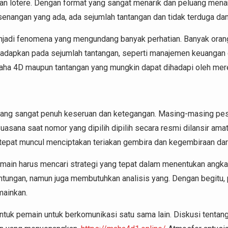
inan lotere. Dengan format yang sangat menarik dan peluang men
esenangan yang ada, ada sejumlah tantangan dan tidak terduga dan
njadi fenomena yang mengundang banyak perhatian. Banyak oran
ihadapkan pada sejumlah tantangan, seperti manajemen keuangan 
n Maha 4D maupun tantangan yang mungkin dapat dihadapi oleh me
g sangat penuh keseruan dan ketegangan. Masing-masing pes
sana saat nomor yang dipilih dipilih secara resmi dilansir ama
g tepat muncul menciptakan teriakan gembira dan kegembiraan dari
ain harus mencari strategi yang tepat dalam menentukan angka, 
ngan, namun juga membutuhkan analisis yang. Dengan begitu, pe
mainkan.
tuk pemain untuk berkomunikasi satu sama lain. Diskusi tentang