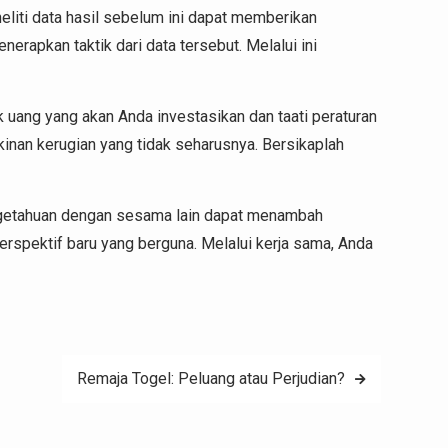
liti data hasil sebelum ini dapat memberikan
apkan taktik dari data tersebut. Melalui ini
uang yang akan Anda investasikan dan taati peraturan
inan kerugian yang tidak seharusnya. Bersikaplah
engetahuan dengan sesama lain dapat menambah
rspektif baru yang berguna. Melalui kerja sama, Anda
Remaja Togel: Peluang atau Perjudian?