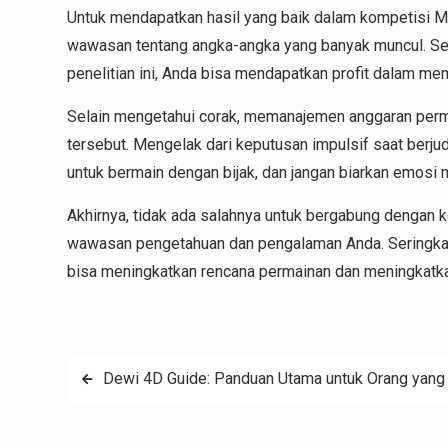
Untuk mendapatkan hasil yang baik dalam kompetisi Ma
wawasan tentang angka-angka yang banyak muncul. Seba
penelitian ini, Anda bisa mendapatkan profit dalam me
Selain mengetahui corak, memanajemen anggaran permai
tersebut. Mengelak dari keputusan impulsif saat berj
untuk bermain dengan bijak, dan jangan biarkan emosi
Akhirnya, tidak ada salahnya untuk bergabung dengan
wawasan pengetahuan dan pengalaman Anda. Seringkali,
bisa meningkatkan rencana permainan dan meningkatkan
Post
Dewi 4D Guide: Panduan Utama untuk Orang yang 
navigation